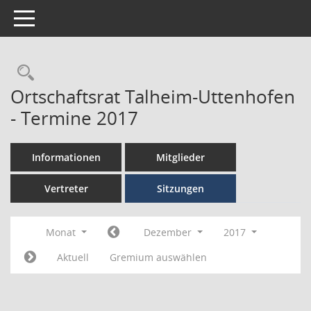
Toggle navigation
Ortschaftsrat Talheim-Uttenhofen
- Termine 2017
Informationen
Mitglieder
Vertreter
Sitzungen
Monat
Dezember
2017
Aktuell
Gremium auswählen