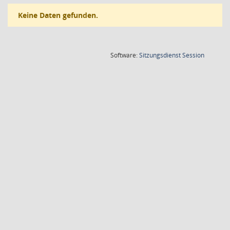
Keine Daten gefunden.
(Wird in
Software:
Sitzungsdienst
Session