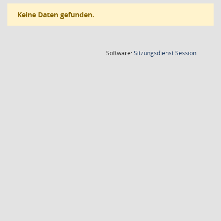
Keine Daten gefunden.
(Wird in
Software:
Sitzungsdienst
Session