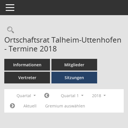
Toggle navigation
Ortschaftsrat Talheim-Uttenhofen
- Termine 2018
Informationen
Mitglieder
Vertreter
Sitzungen
Quartal
Quartal 1
2018
Aktuell
Gremium auswählen