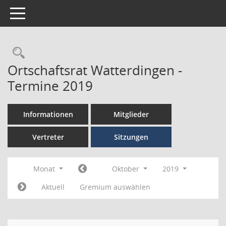
Toggle navigation
Ortschaftsrat Watterdingen -
Termine 2019
Informationen
Mitglieder
Vertreter
Sitzungen
Monat
Oktober
2019
Aktuell
Gremium auswählen