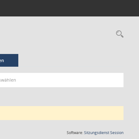
en
swählen
(Wird in
Software:
Sitzungsdienst
Session