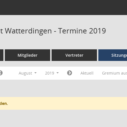
at Watterdingen - Termine 2019
Mitglieder
Vertreter
Sitzung
August
2019
Aktuell
Gremium au
den.