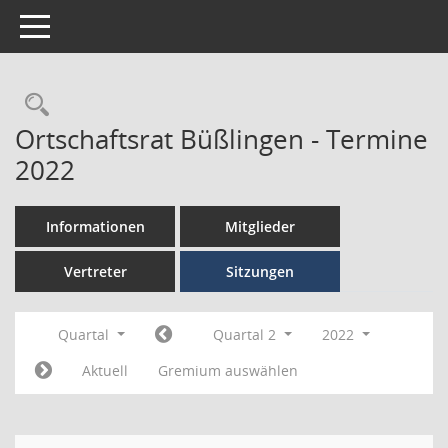
Toggle navigation
Ortschaftsrat Büßlingen - Termine
2022
Informationen
Mitglieder
Vertreter
Sitzungen
Quartal
Quartal 2
2022
Aktuell
Gremium auswählen