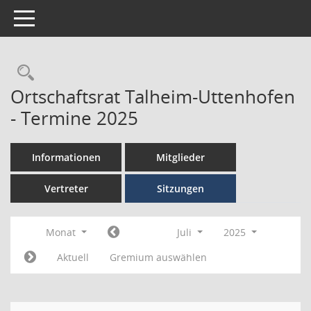
Toggle navigation
Ortschaftsrat Talheim-Uttenhofen
- Termine 2025
Informationen
Mitglieder
Vertreter
Sitzungen
Monat
Juli
2025
Aktuell
Gremium auswählen