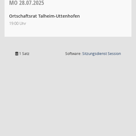
MO
28.07.2025
Ortschaftsrat Talheim-Uttenhofen
19:00 Uhr
(Wird in
1 Satz
Software:
Sitzungsdienst
Session