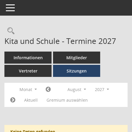
Toggle navigation
Kita und Schule - Termine 2027
Informationen
Mitglieder
Vertreter
Sitzungen
Monat
August
2027
Aktuell
Gremium auswählen
Keine Daten gefunden.