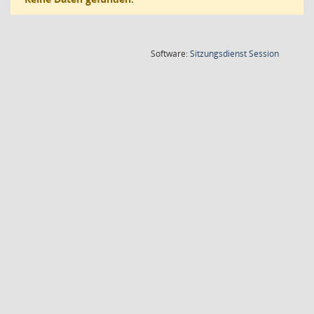
(Wird in
Software:
Sitzungsdienst
Session