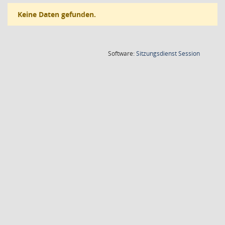
Keine Daten gefunden.
(Wird in
Software:
Sitzungsdienst
Session