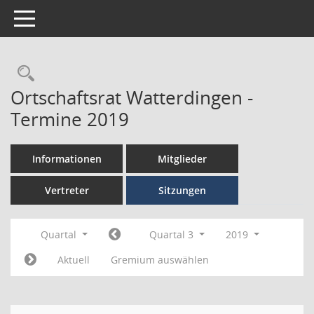
Toggle navigation
Ortschaftsrat Watterdingen -
Termine 2019
Informationen
Mitglieder
Vertreter
Sitzungen
Quartal
Quartal 3
2019
Aktuell
Gremium auswählen