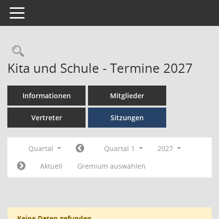
Toggle navigation
Kita und Schule - Termine 2027
Informationen
Mitglieder
Vertreter
Sitzungen
Quartal
Quartal 1
2027
Aktuell
Gremium auswählen
Keine Daten gefunden.