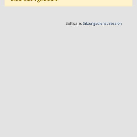
(Wird in
Software:
Sitzungsdienst
Session