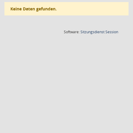
Keine Daten gefunden.
(Wird in
Software:
Sitzungsdienst
Session