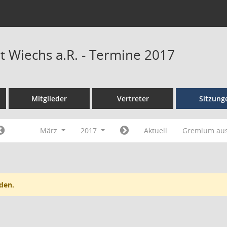
t Wiechs a.R. - Termine 2017
Mitglieder
Vertreter
Sitzung
März
2017
Aktuell
Gremium au
den.