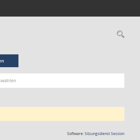
en
swählen
(Wird in
Software:
Sitzungsdienst
Session