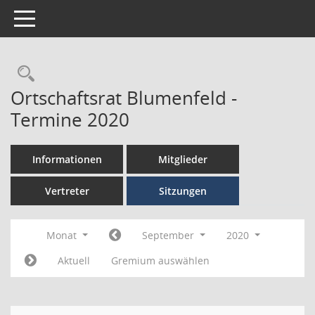
Toggle navigation
Ortschaftsrat Blumenfeld -
Termine 2020
Informationen
Mitglieder
Vertreter
Sitzungen
Monat
September
2020
Aktuell
Gremium auswählen