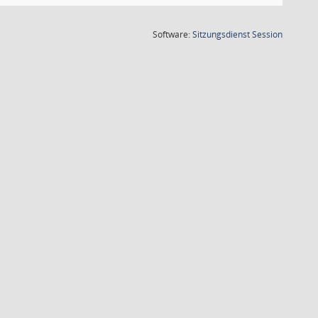
(Wird in
Software:
Sitzungsdienst
Session