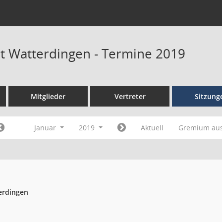
at Watterdingen - Termine 2019
Mitglieder
Vertreter
Sitzung
Januar
2019
Aktuell
Gremium au
erdingen