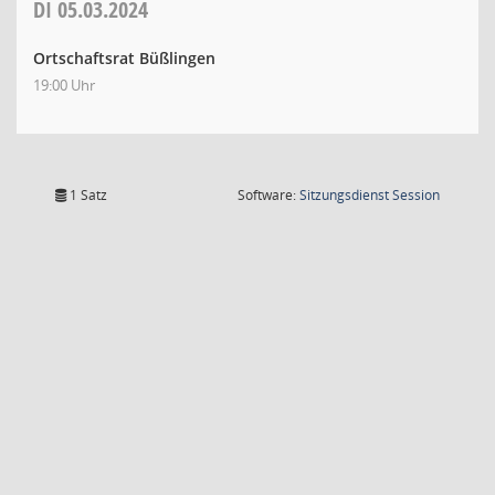
DI
05.03.2024
Ortschaftsrat Büßlingen
19:00 Uhr
(Wird in
1 Satz
Software:
Sitzungsdienst
Session