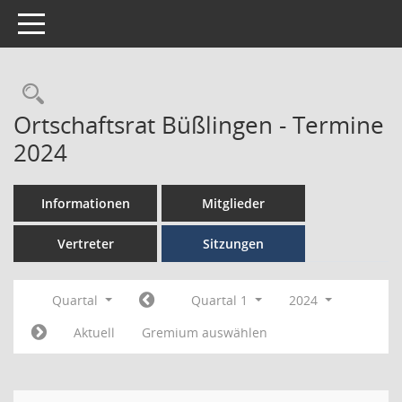
Toggle navigation
Ortschaftsrat Büßlingen - Termine
2024
Informationen
Mitglieder
Vertreter
Sitzungen
Quartal
Quartal 1
2024
Aktuell
Gremium auswählen