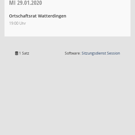
MI
29.01.2020
Ortschaftsrat Watterdingen
19:00 Uhr
(Wird in
1 Satz
Software:
Sitzungsdienst
Session