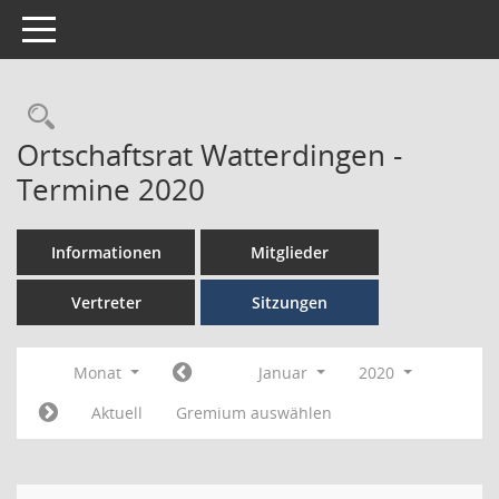
Toggle navigation
Ortschaftsrat Watterdingen -
Termine 2020
Informationen
Mitglieder
Vertreter
Sitzungen
Monat
Januar
2020
Aktuell
Gremium auswählen