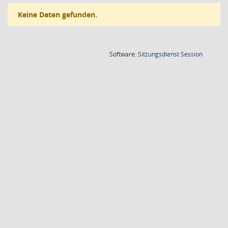
Keine Daten gefunden.
(Wird in
Software:
Sitzungsdienst
Session