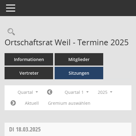
Toggle navigation
Ortschaftsrat Weil - Termine 2025
Informationen
Mitglieder
Vertreter
Sitzungen
Quartal
Quartal 1
2025
Aktuell
Gremium auswählen
DI
18.03.2025