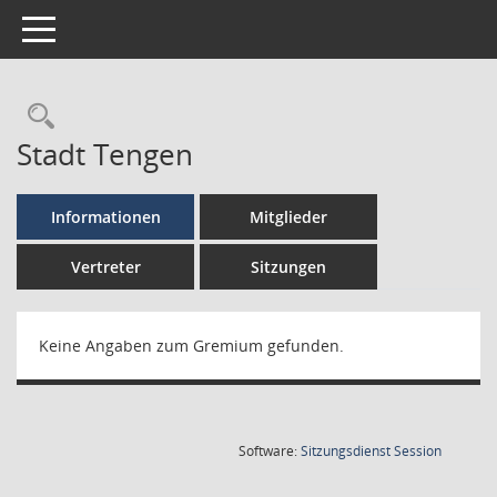
Toggle navigation
Stadt Tengen
Informationen
Mitglieder
Vertreter
Sitzungen
Keine Angaben zum Gremium gefunden.
(Wird in
Software:
Sitzungsdienst
Session