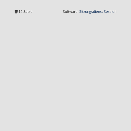
(Wird in
12 Sätze
Software:
Sitzungsdienst
Session