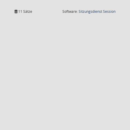
(Wird in
11 Sätze
Software:
Sitzungsdienst
Session