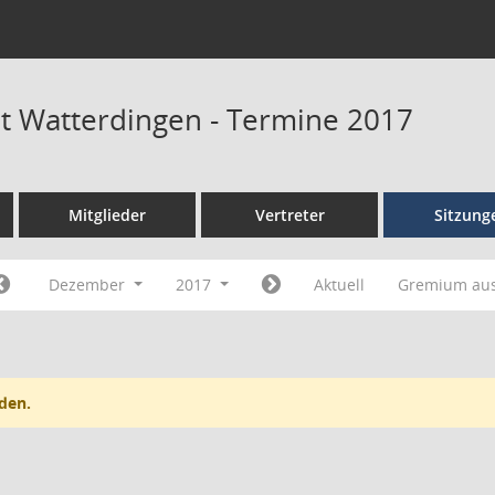
at Watterdingen - Termine 2017
Mitglieder
Vertreter
Sitzung
Dezember
2017
Aktuell
Gremium au
den.