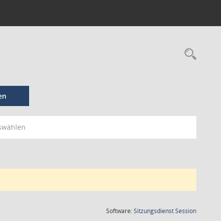
en
swählen
(Wird in
Software:
Sitzungsdienst
Session