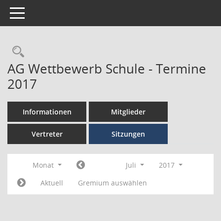
Toggle navigation
AG Wettbewerb Schule - Termine
2017
Informationen
Mitglieder
Vertreter
Sitzungen
Monat
Juli
2017
Aktuell
Gremium auswählen