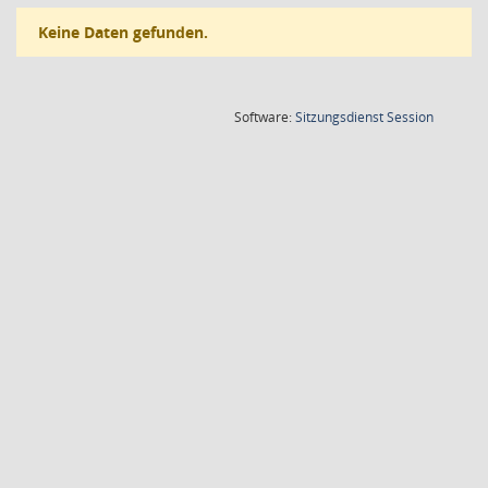
Keine Daten gefunden.
(Wird in
Software:
Sitzungsdienst
Session