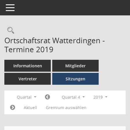
Toggle navigation
Ortschaftsrat Watterdingen -
Termine 2019
Informationen
Mitglieder
Vertreter
Sitzungen
Quartal
Quartal 4
2019
Aktuell
Gremium auswählen