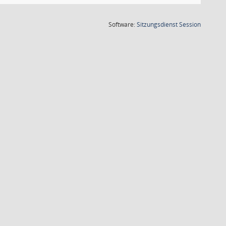
(Wird in
Software:
Sitzungsdienst
Session