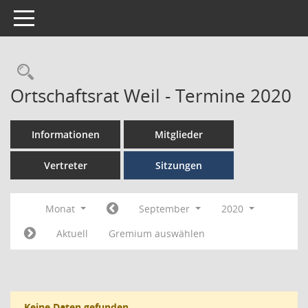
Toggle navigation
Ortschaftsrat Weil - Termine 2020
Informationen
Mitglieder
Vertreter
Sitzungen
Monat
September
2020
Aktuell
Gremium auswählen
Keine Daten gefunden.