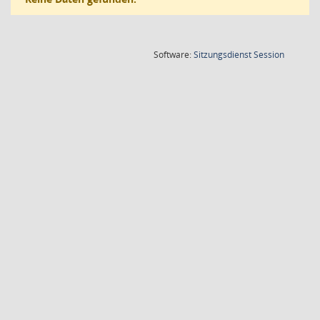
(Wird in
Software:
Sitzungsdienst
Session