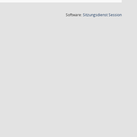
(Wird in
Software:
Sitzungsdienst
Session