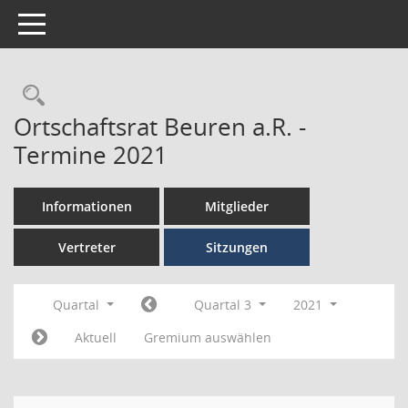
Toggle navigation
Ortschaftsrat Beuren a.R. -
Termine 2021
Informationen
Mitglieder
Vertreter
Sitzungen
Quartal
Quartal 3
2021
Aktuell
Gremium auswählen