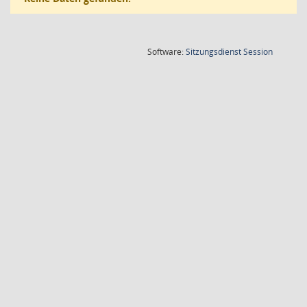
(Wird in
Software:
Sitzungsdienst
Session