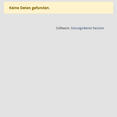
Keine Daten gefunden.
(Wird in
Software:
Sitzungsdienst
Session