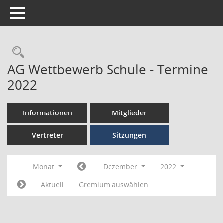
Toggle navigation
AG Wettbewerb Schule - Termine
2022
Informationen
Mitglieder
Vertreter
Sitzungen
Monat
Dezember
2022
Aktuell
Gremium auswählen