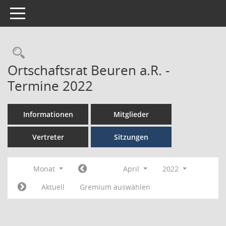
Toggle navigation
Ortschaftsrat Beuren a.R. -
Termine 2022
Informationen
Mitglieder
Vertreter
Sitzungen
Monat
April
2022
Aktuell
Gremium auswählen