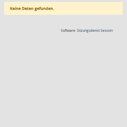
Keine Daten gefunden.
(Wird in
Software:
Sitzungsdienst
Session