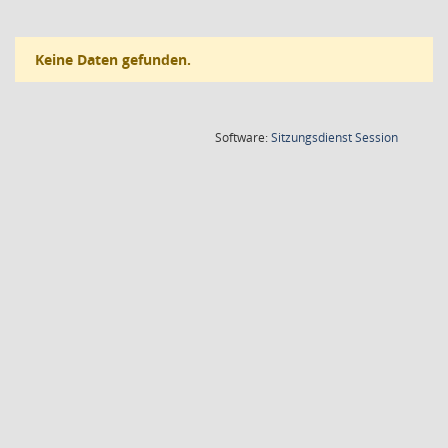
Keine Daten gefunden.
(Wird in
Software:
Sitzungsdienst
Session