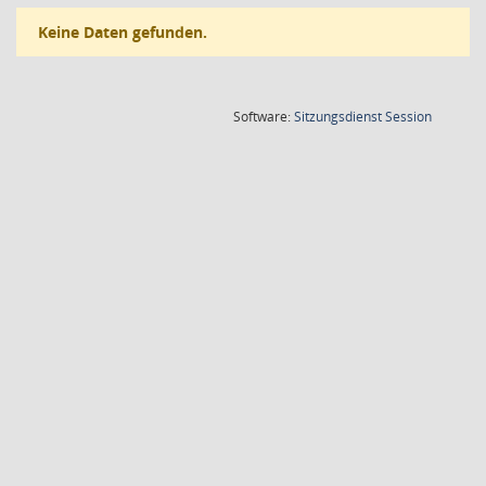
Keine Daten gefunden.
(Wird in
Software:
Sitzungsdienst
Session