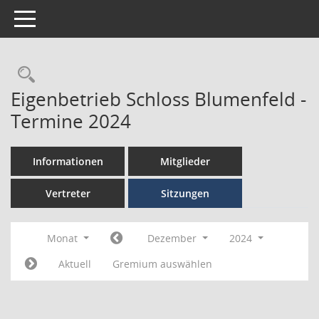
Toggle navigation
Eigenbetrieb Schloss Blumenfeld -
Termine 2024
Informationen
Mitglieder
Vertreter
Sitzungen
Monat
Dezember
2024
Aktuell
Gremium auswählen