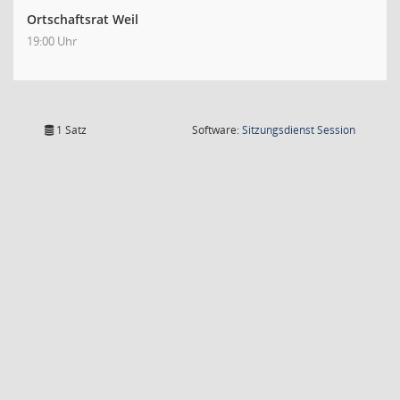
Ortschaftsrat Weil
19:00 Uhr
(Wird in
1 Satz
Software:
Sitzungsdienst
Session