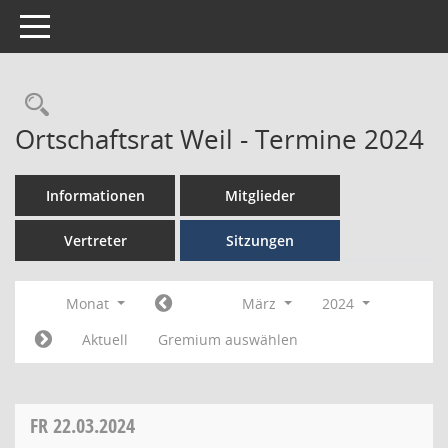
Toggle navigation
Ortschaftsrat Weil - Termine 2024
Informationen
Mitglieder
Vertreter
Sitzungen
Monat
März
2024
Aktuell
Gremium auswählen
FR
22.03.2024