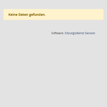
Keine Daten gefunden.
(Wird in
Software:
Sitzungsdienst
Session