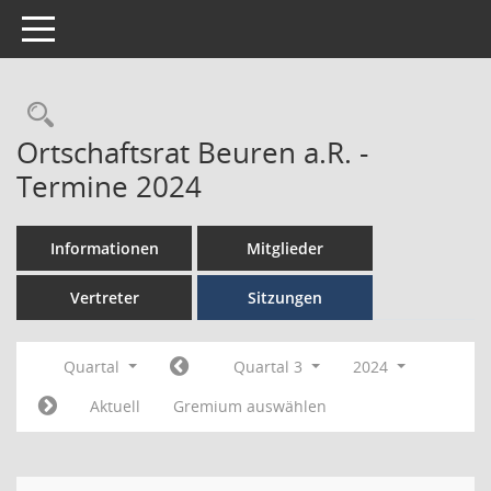
Toggle navigation
Ortschaftsrat Beuren a.R. -
Termine 2024
Informationen
Mitglieder
Vertreter
Sitzungen
Quartal
Quartal 3
2024
Aktuell
Gremium auswählen