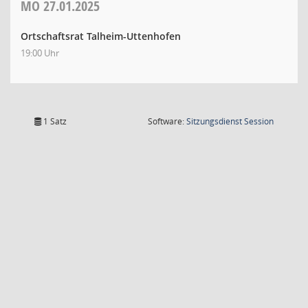
MO
27.01.2025
Ortschaftsrat Talheim-Uttenhofen
19:00 Uhr
(Wird in
1 Satz
Software:
Sitzungsdienst
Session