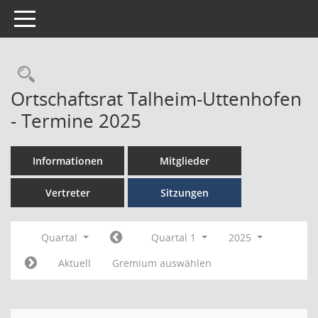
Toggle navigation
Ortschaftsrat Talheim-Uttenhofen
- Termine 2025
Informationen
Mitglieder
Vertreter
Sitzungen
Quartal
Quartal 1
2025
Aktuell
Gremium auswählen