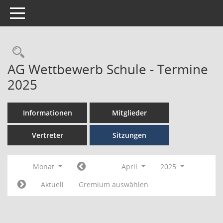
Toggle navigation
AG Wettbewerb Schule - Termine
2025
Informationen
Mitglieder
Vertreter
Sitzungen
Monat
April
2025
Aktuell
Gremium auswählen