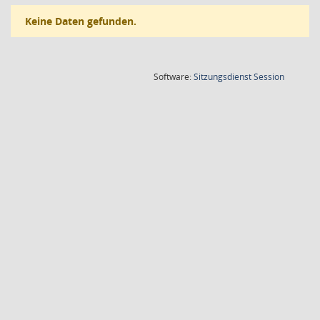
Keine Daten gefunden.
(Wird in
Software:
Sitzungsdienst
Session