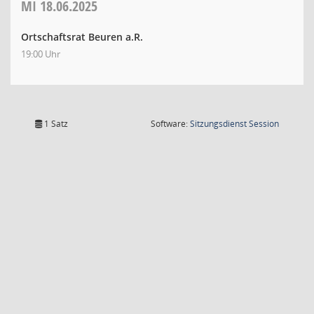
MI
18.06.2025
Ortschaftsrat Beuren a.R.
19:00 Uhr
(Wird in
1 Satz
Software:
Sitzungsdienst
Session