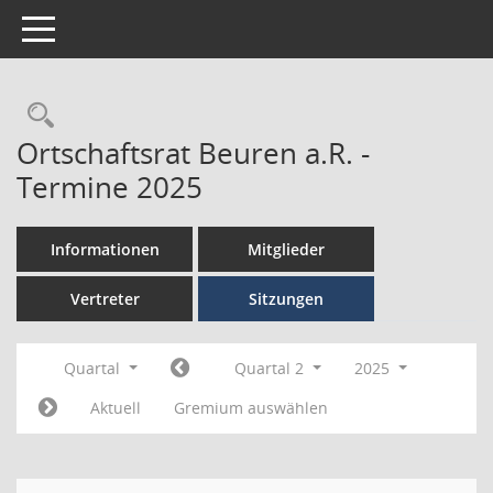
Toggle navigation
Ortschaftsrat Beuren a.R. -
Termine 2025
Informationen
Mitglieder
Vertreter
Sitzungen
Quartal
Quartal 2
2025
Aktuell
Gremium auswählen