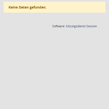
Keine Daten gefunden.
(Wird in
Software:
Sitzungsdienst
Session