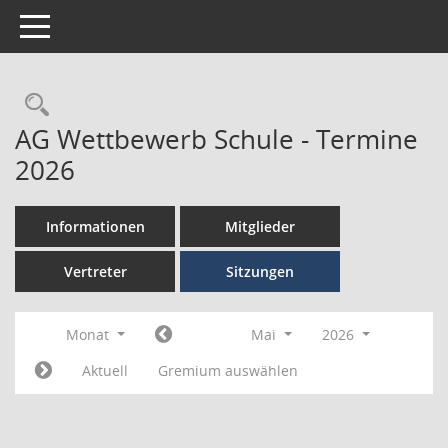
Toggle navigation
AG Wettbewerb Schule - Termine
2026
Informationen
Mitglieder
Vertreter
Sitzungen
Monat
Mai
2026
Aktuell
Gremium auswählen