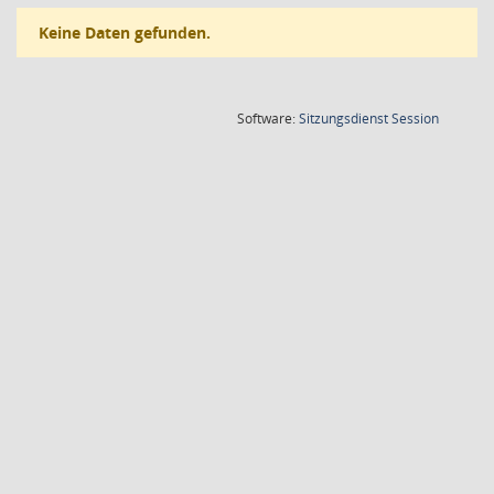
Keine Daten gefunden.
(Wird in
Software:
Sitzungsdienst
Session