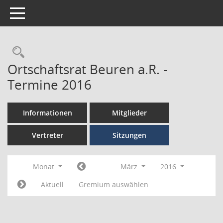
Toggle navigation
Ortschaftsrat Beuren a.R. -
Termine 2016
Informationen
Mitglieder
Vertreter
Sitzungen
Monat
März
2016
Aktuell
Gremium auswählen