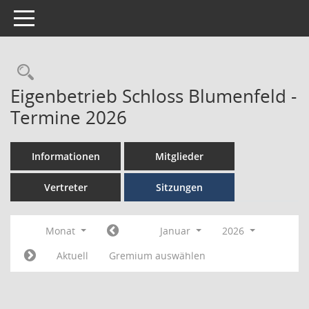
Toggle navigation
Eigenbetrieb Schloss Blumenfeld -
Termine 2026
Informationen
Mitglieder
Vertreter
Sitzungen
Monat
Januar
2026
Aktuell
Gremium auswählen