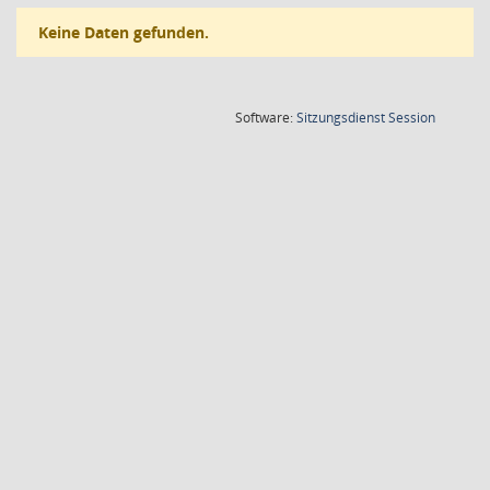
Keine Daten gefunden.
(Wird in
Software:
Sitzungsdienst
Session