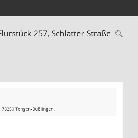
lurstück 257, Schlatter Straße
Rec
in 78250 Tengen-Büßlingen.