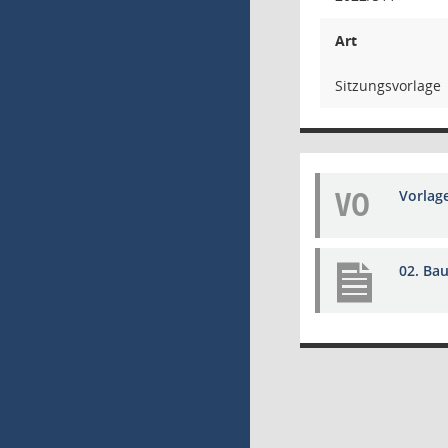
Art
Sitzungsvorlage
VO
Vorlag
02. Bau