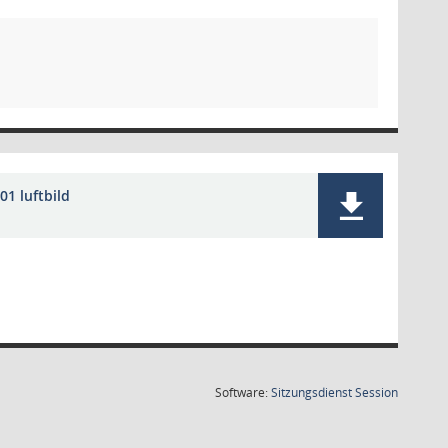
01 luftbild
(Wird in
Software:
Sitzungsdienst
Session