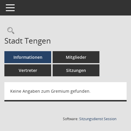
Toggle navigation
Stadt Tengen
Informationen
Mitglieder
Vertreter
Sitzungen
Keine Angaben zum Gremium gefunden.
(Wird in
Software:
Sitzungsdienst
Session