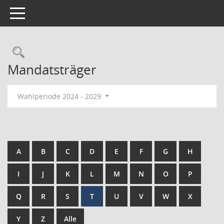
Toggle navigation
Mandatsträger
Wahlperiode 2024 - 2029
A
B
C
D
E
F
G
H
I
J
K
L
M
N
O
P
Q
R
S
T
U
V
W
X
Y
Z
Alle