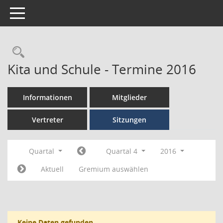
Toggle navigation
Kita und Schule - Termine 2016
Informationen
Mitglieder
Vertreter
Sitzungen
Quartal
Quartal 4
2016
Aktuell
Gremium auswählen
Keine Daten gefunden.