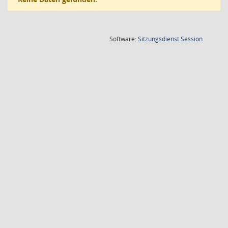
(Wird in
Software:
Sitzungsdienst
Session