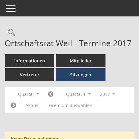
Toggle navigation
Ortschaftsrat Weil - Termine 2017
Informationen
Mitglieder
Vertreter
Sitzungen
Quartal
Quartal 1
2017
Aktuell
Gremium auswählen
Keine Daten gefunden.