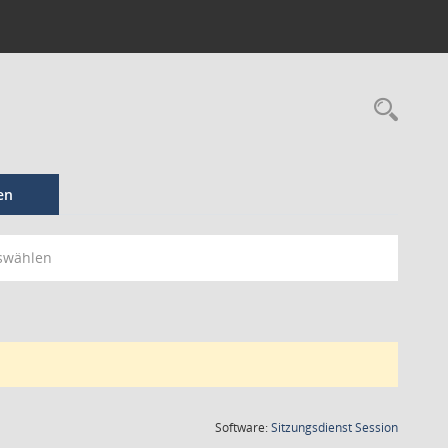
en
swählen
(Wird in
Software:
Sitzungsdienst
Session