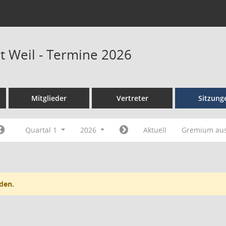
at Weil - Termine 2026
Mitglieder
Vertreter
Sitzung
Quartal 1
2026
Aktuell
Gremium au
den.