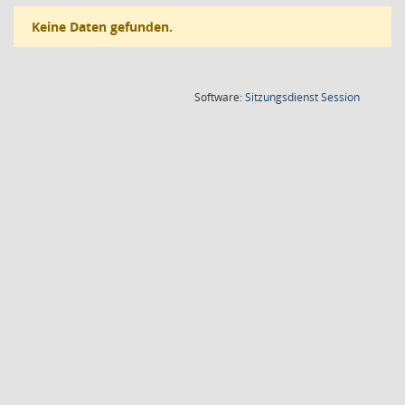
Keine Daten gefunden.
(Wird in
Software:
Sitzungsdienst
Session