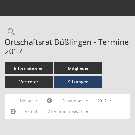
Toggle navigation
Ortschaftsrat Büßlingen - Termine
2017
Informationen
Mitglieder
Vertreter
Sitzungen
Monat
Dezember
2017
Aktuell
Gremium auswählen