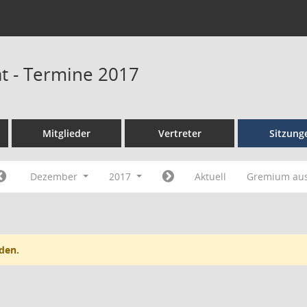
at - Termine 2017
Mitglieder
Vertreter
Sitzung
Dezember
2017
Aktuell
Gremium au
den.