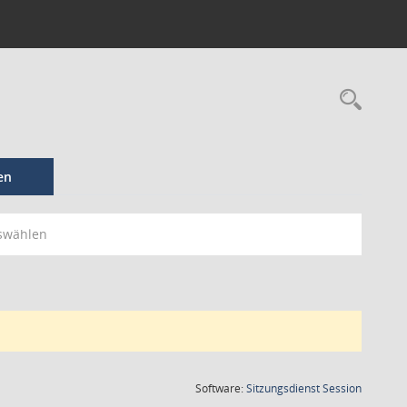
en
swählen
(Wird in
Software:
Sitzungsdienst
Session